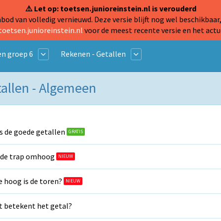
⚠️ Let op: toetsen.junioreinstein.nl is verouderd
od van volledig vernieuwd. Deze versie blijft nog wel beschikbaar,
toetsen.junioreinstein.nl
voor de meest recente versie en het actu
n groep 6
Rekenen - Getallen
tallen - Algemeen
s de goede getallen
GRATIS
 de trap omhoog
NIEUW
 hoog is de toren?
NIEUW
 betekent het getal?