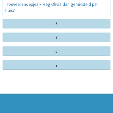
Hoeveel snoepjes kreeg Olivia dan gemiddeld per
huis?
8
7
6
9