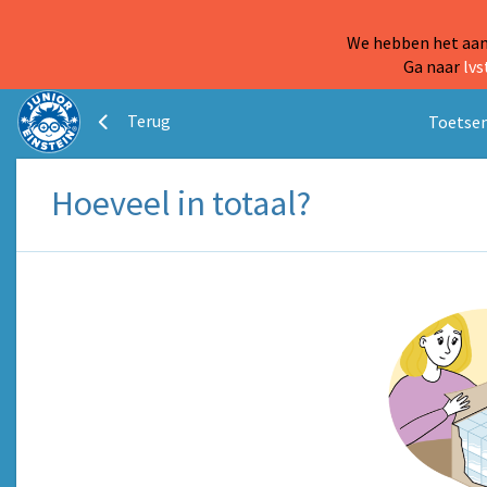
We hebben het aanb
Ga naar
lvs
Terug
Toetsen
Hoeveel in totaal?