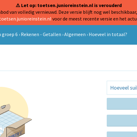
⚠️ Let op: toetsen.junioreinstein.nl is verouderd
od van volledig vernieuwd. Deze versie blijft nog wel beschikbaar,
toetsen.junioreinstein.nl
voor de meest recente versie en het actu
 groep 6
›
Rekenen - Getallen
›
Algemeen
›
Hoeveel in totaal?
Hoeveel sui