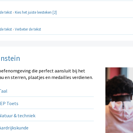
de tekst
›
Kies het juiste leesteken [2]
de tekst
›
Verbeter de tekst
instein
oefenomgeving die perfect aansluit bij het
au en sterren, plaatjes en medailles verdienen.
aal
EP Toets
atuur & techniek
ardrijkskunde