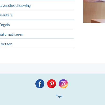
evensbeschouwing
leuters
ngels
utomatiseren
Toetsen
Tips