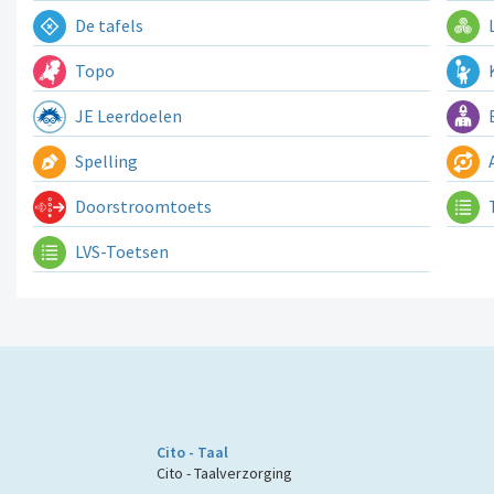
De tafels
L
Topo
K
JE Leerdoelen
E
Spelling
A
Doorstroomtoets
LVS-Toetsen
Cito - Taal
Cito - Taalverzorging