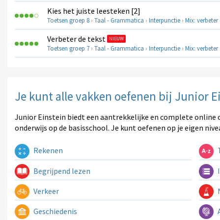
Kies het juiste leesteken [2]
Toetsen groep 8
›
Taal - Grammatica
›
Interpunctie
›
Mix: verbeter 
Verbeter de tekst
NIEUW
Toetsen groep 7
›
Taal - Grammatica
›
Interpunctie
›
Mix: verbeter 
Je kunt alle vakken oefenen bij Junior E
Junior Einstein biedt een aantrekkelijke en complete online 
onderwijs op de basisschool. Je kunt oefenen op je eigen nive
Rekenen
T
Begrijpend lezen
I
Verkeer
N
Geschiedenis
A