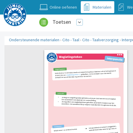
Online oefenen
Materialen
We
Toetsen
Ondersteunende materialen
›
Cito - Taal
›
Cito - Taalverzorging
›
Interp