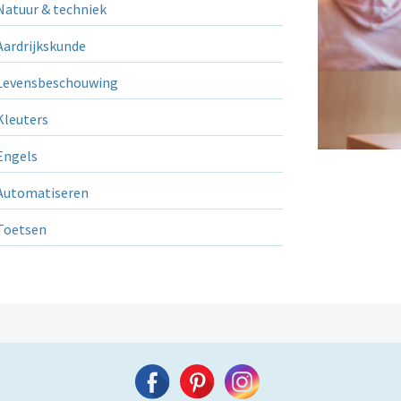
atuur & techniek
ardrijkskunde
evensbeschouwing
leuters
ngels
utomatiseren
Toetsen