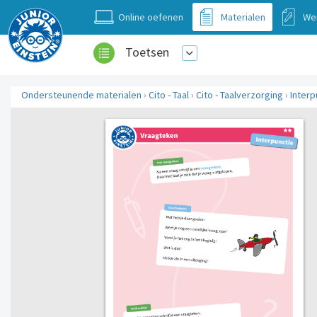
Online oefenen
Materialen
We
Toetsen
Ondersteunende materialen
›
Cito - Taal
›
Cito - Taalverzorging
›
Interp