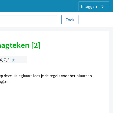
Inloggen
aagteken [2]
, 7, 8
p deze uitlegkaart lees je de regels voor het plaatsen
g)zin.