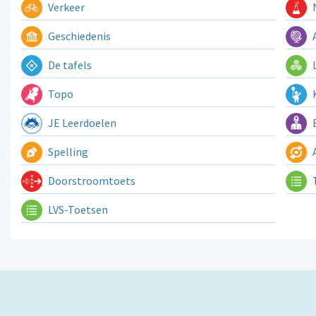
Verkeer
N
Geschiedenis
A
De tafels
L
Topo
K
JE Leerdoelen
E
Spelling
A
Doorstroomtoets
LVS-Toetsen