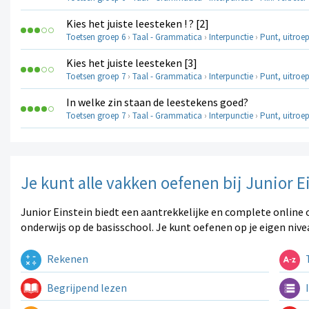
Kies het juiste leesteken ! ? [2]
Toetsen groep 6
›
Taal - Grammatica
›
Interpunctie
›
Punt, uitroe
Kies het juiste leesteken [3]
Toetsen groep 7
›
Taal - Grammatica
›
Interpunctie
›
Punt, uitroe
In welke zin staan de leestekens goed?
Toetsen groep 7
›
Taal - Grammatica
›
Interpunctie
›
Punt, uitroe
Je kunt alle vakken oefenen bij Junior E
Junior Einstein biedt een aantrekkelijke en complete online 
onderwijs op de basisschool. Je kunt oefenen op je eigen nive
Rekenen
T
Begrijpend lezen
I