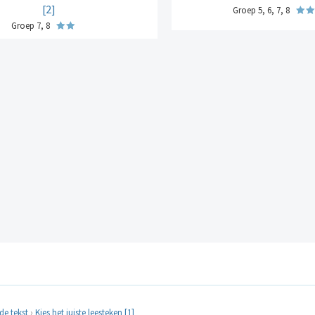
[2]
Groep 5, 6, 7, 8
Groep 7, 8
de tekst
›
Kies het juiste leesteken [1]