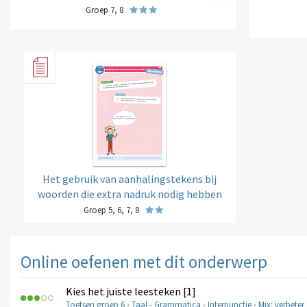
Groep 7, 8
Het gebruik van aanhalingstekens bij
woorden die extra nadruk nodig hebben
Groep 5, 6, 7, 8
Online oefenen met dit onderwerp
Kies het juiste leesteken [1]
Toetsen groep 6
›
Taal - Grammatica
›
Interpunctie
›
Mix: verbeter 