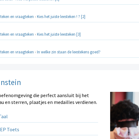
pteken en vraagteken
›
Kies het juiste leesteken ! ? [2]
pteken en vraagteken
›
Kies het juiste leesteken [3]
pteken en vraagteken
›
In welke zin staan de leestekens goed?
instein
oefenomgeving die perfect aansluit bij het
au en sterren, plaatjes en medailles verdienen.
aal
EP Toets