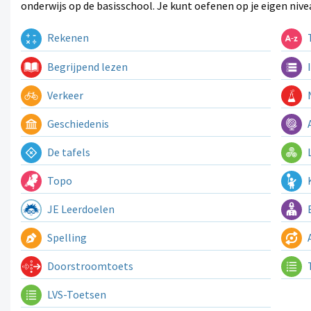
onderwijs op de basisschool. Je kunt oefenen op je eigen nive
Rekenen
T
Begrijpend lezen
I
Verkeer
N
Geschiedenis
A
De tafels
L
Topo
K
JE Leerdoelen
E
Spelling
A
Doorstroomtoets
LVS-Toetsen