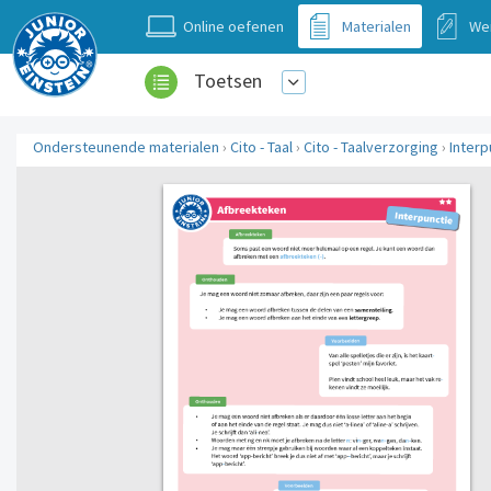
Online oefenen
Materialen
We
Toetsen
Ondersteunende materialen
›
Cito - Taal
›
Cito - Taalverzorging
›
Interp