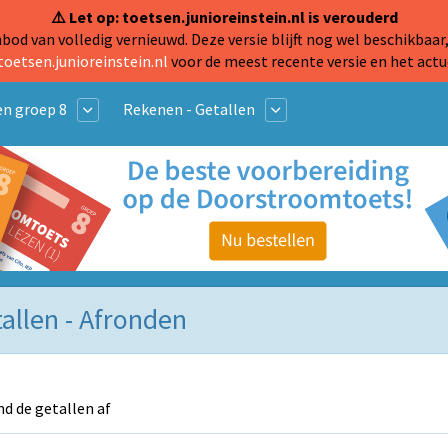
⚠️ Let op: toetsen.junioreinstein.nl is verouderd
od van volledig vernieuwd. Deze versie blijft nog wel beschikbaar,
toetsen.junioreinstein.nl
voor de meest recente versie en het actu
n groep 8
Rekenen - Getallen
allen - Afronden
d de getallen af