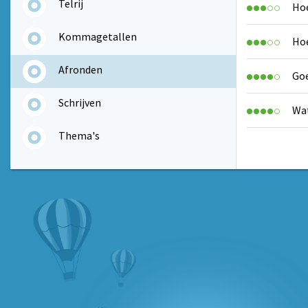
Telrij
Hoe
Kommagetallen
Hoe
Afronden
Goe
Schrijven
Wat
Thema's