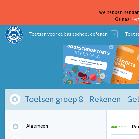
We hebben het aanb
Ga naar
lvs
Toetsen voor de basisschool oefenen
Toetse
Toetsen groep 8 - Rekenen - Get
Algemeen
Ron