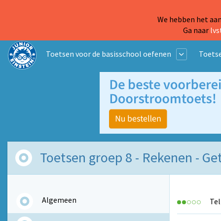
We hebben het aanb
Ga naar
lvs
Toetsen voor de basisschool oefenen
Toetse
Toetsen groep 8 - Rekenen - Geta
Algemeen
Tel