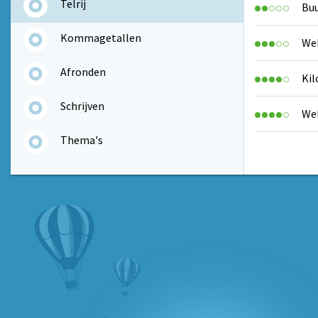
Telrij
Buu
Kommagetallen
Wel
Afronden
Kil
Schrijven
Wel
Thema's