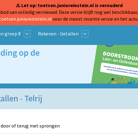
⚠️ Let op: toetsen.junioreinstein.nl is verouderd
od van volledig vernieuwd. Deze versie blijft nog wel beschikbaar,
toetsen.junioreinstein.nl
voor de meest recente versie en het actu
n groep 8
Rekenen - Getallen
llen - Telrij
 door of terug met sprongen