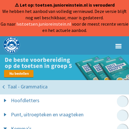
⚠️ Let op: toetsen.junioreinstein.nl is verouderd
We hebben het aanbod van volledig vernieuwd. Deze versie blijft
nog wel beschikbaar, maar is gedateerd.
Ga naar
lvstoetsen.junioreinstein.nl
voor de meest recente versie
en het actuele aanbod.
Taal - Grammatica
Hoofdletters
Punt, uitroepteken en vraagteken
Komma's