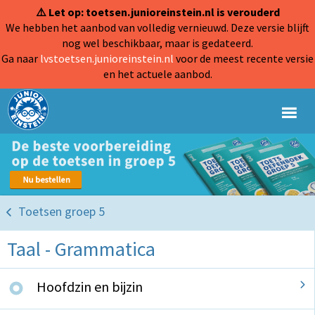
⚠️ Let op: toetsen.junioreinstein.nl is verouderd
We hebben het aanbod van volledig vernieuwd. Deze versie blijft
nog wel beschikbaar, maar is gedateerd.
Ga naar
lvstoetsen.junioreinstein.nl
voor de meest recente versie
en het actuele aanbod.
Toetsen groep 5
Taal - Grammatica
Hoofdzin en bijzin