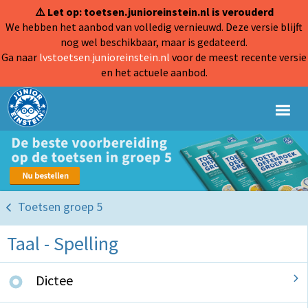
⚠️ Let op: toetsen.junioreinstein.nl is verouderd
We hebben het aanbod van volledig vernieuwd. Deze versie blijft
nog wel beschikbaar, maar is gedateerd.
Ga naar
lvstoetsen.junioreinstein.nl
voor de meest recente versie
en het actuele aanbod.
Toetsen groep 5
Taal - Spelling
Dictee