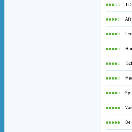
Tit
Afr
Leu
Han
'Sc
Maa
Spi
Voe
De 