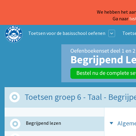
We hebben het aanb
Ga naar
lvs
Toetsen voor de basisschool oefenen
Toetse
Toetsen groep 6 - Taal - Begrij
Algem
Begrijpend lezen