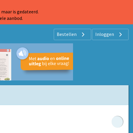
 maar is gedateerd.
ele aanbod.
Bestellen
Inloggen