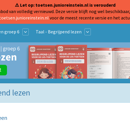
⚠️ Let op: toetsen.junioreinstein.nl is verouderd
od van volledig vernieuwd. Deze versie blijft nog wel beschikbaar,
toetsen.junioreinstein.nl
voor de meest recente versie en het actu
n groep 6
Taal - Begrijpend lezen
pend lezen
een