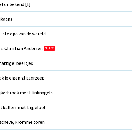
el onbekend [1]
ikaans
kste opa van de wereld
s Christian Andersen
NIEUW
hattige' beertjes
k je eigen glitterzeep
jkerbroek met klinknagels
tballers met bijgeloof
scheve, kromme toren