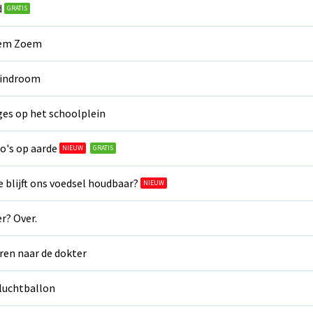
d
GRATIS
em Zoem
lindroom
es op het schoolplein
o's op aarde
NIEUW
GRATIS
 blijft ons voedsel houdbaar?
NIEUW
r? Over.
ren naar de dokter
luchtballon