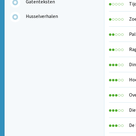
Gatenteksten
Tij
Husselverhalen
Zo
Pa
Rag
Din
Hoe
Ove
Die
De 