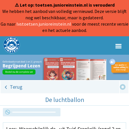
⚠️ Let op: toetsen.junioreinstein.nl is verouderd
We hebben het aanbod van volledig vernieuwd. Deze versie blijft
nog wel beschikbaar, maar is gedateerd.
Ga naar
lvstoetsen.junioreinstein.nl
voor de meest recente versie
en het actuele aanbod.
Terug
De luchtballon
Lees:
Waarschijnlijk de...uit Zuid-Frankrijk
. (regel 2 en