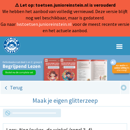
⚠️ Let op: toetsen.junioreinstein.nl is verouderd
We hebben het aanbod van volledig vernieuwd. Deze versie blijft
nog wel beschikbaar, maar is gedateerd.
Ga naar
lvstoetsen.junioreinstein.nl
voor de meest recente versie
en het actuele aanbod.
Terug
Maak je eigen glitterzeep
Lees:
Nog leuker...de winkel.
(regel 3, 4)