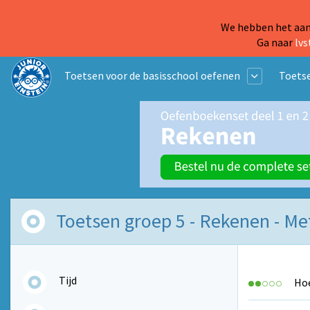
We hebben het aanb
Ga naar
lvs
Toetsen voor de basisschool oefenen
Toetse
Toetsen groep 5 - Rekenen - M
Tijd
Hoe