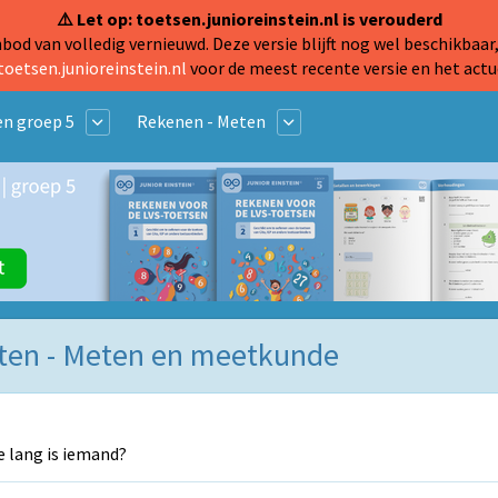
⚠️ Let op: toetsen.junioreinstein.nl is verouderd
od van volledig vernieuwd. Deze versie blijft nog wel beschikbaar,
toetsen.junioreinstein.nl
voor de meest recente versie en het actu
n groep 5
Rekenen - Meten
eten - Meten en meetkunde
 lang is iemand?