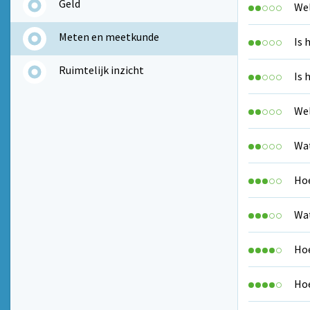
Geld
Wel
Meten en meetkunde
Is 
Ruimtelijk inzicht
Is 
Wel
Wat
Hoe
Wat
Hoe
Hoe