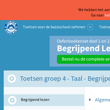
We hebben het aanb
Ga naar
lvs
Toetsen voor de basisschool oefenen
Toetse
Toetsen groep 4 - Taal - Begrij
Algem
Begrijpend lezen