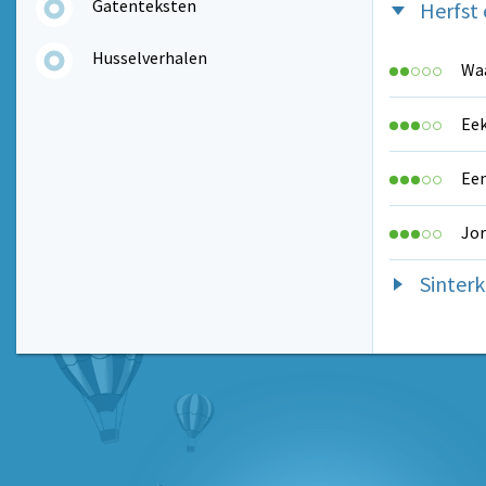
Gatenteksten
Herfst
Husselverhalen
Waa
Eek
Een
Jor
Sinterk