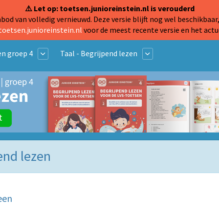
⚠️ Let op: toetsen.junioreinstein.nl is verouderd
od van volledig vernieuwd. Deze versie blijft nog wel beschikbaar,
toetsen.junioreinstein.nl
voor de meest recente versie en het actu
n groep 4
Taal - Begrijpend lezen
pend lezen
een