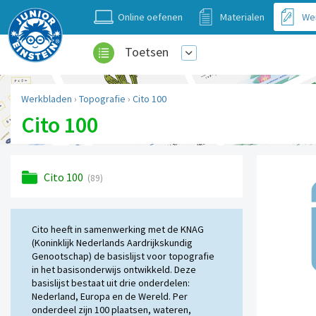
Online oefenen
Materialen
We
Toetsen
Werkbladen
›
Topografie
›
Cito 100
Cito 100
Cito 100
(89)
Cito heeft in samenwerking met de KNAG
(Koninklijk Nederlands Aardrijkskundig
Genootschap) de basislijst voor topografie
in het basisonderwijs ontwikkeld. Deze
basislijst bestaat uit drie onderdelen:
Nederland, Europa en de Wereld. Per
onderdeel zijn 100 plaatsen, wateren,