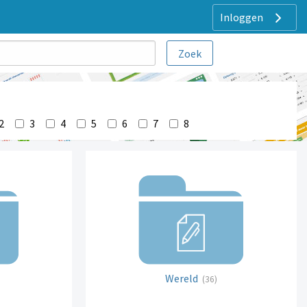
Inloggen
2
3
4
5
6
7
8
Wereld
(36)