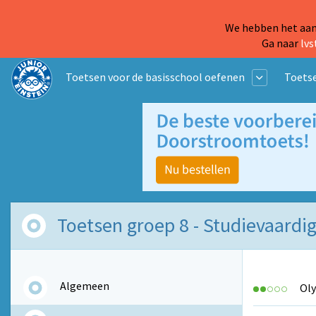
We hebben het aanb
Ga naar
lvs
Toetsen voor de basisschool oefenen
Toetse
Toetsen groep 8 - Studievaardi
Algemeen
Oly