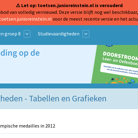
⚠️ Let op: toetsen.junioreinstein.nl is verouderd
od van volledig vernieuwd. Deze versie blijft nog wel beschikbaar,
toetsen.junioreinstein.nl
voor de meest recente versie en het actu
n groep 8
Studievaardigheden
gheden - Tabellen en Grafieken
mpische medailles in 2012