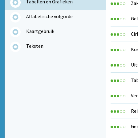
Tabellen en Grafieken
Za
Alfabetische volgorde
Gel
Kaartgebruik
Ci
Teksten
Kos
Uit
Ta
Ver
Rei
Gem