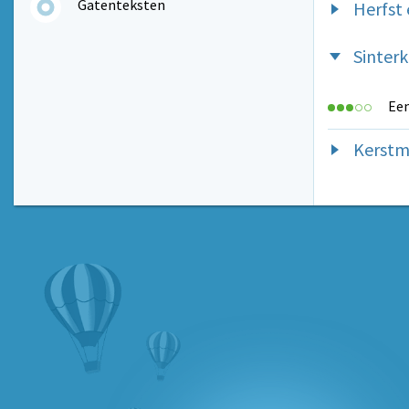
Gatenteksten
Herfst
Sinterk
Een
Kerstm