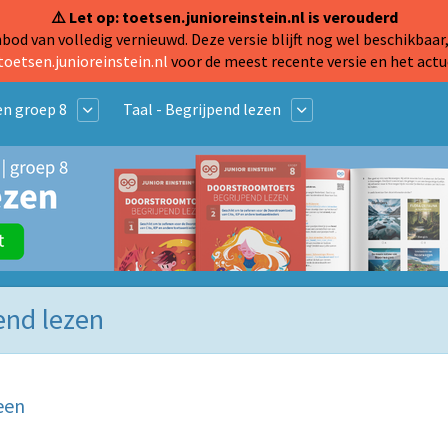
⚠️ Let op: toetsen.junioreinstein.nl is verouderd
od van volledig vernieuwd. Deze versie blijft nog wel beschikbaar,
toetsen.junioreinstein.nl
voor de meest recente versie en het actu
n groep 8
Taal - Begrijpend lezen
pend lezen
een