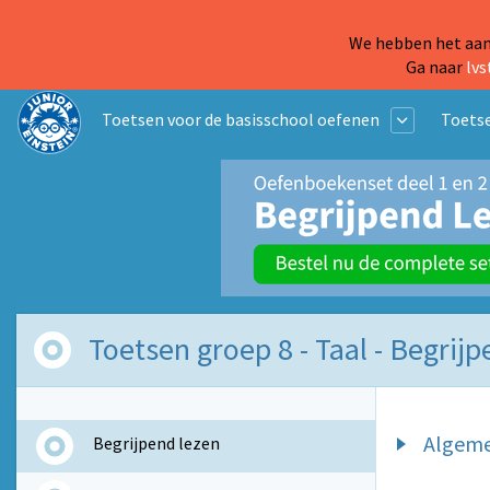
We hebben het aanb
Ga naar
lvs
Toetsen voor de basisschool oefenen
Toetse
Toetsen groep 8 - Taal - Begrij
Algem
Begrijpend lezen