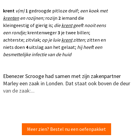
krent
v(m)
1
gedroogde pitloze druif;
een koek
met
krenten
en rozijnen;
rozijn
2
iemand die
kleingeestig of gierig is;
die
krent
geeft nooit eens
een rondje;
krentenweger
3
je twee billen;
achterste; zitvlak;
op je luie
krent
zitten;
zitten en
niets doen
4
uitslag aan het gelaat;
hij heeft een
besmettelijke
infectie van de huid
Ebenezer Scrooge had samen met zijn zakenpartner
Marley een zaak in Londen. Dat staat ook boven de deur
van de zaak:...
Meer zien? Bestel nu een oefenpakket