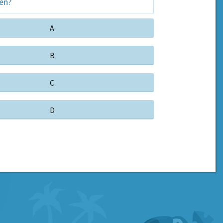
en?
A
B
C
D