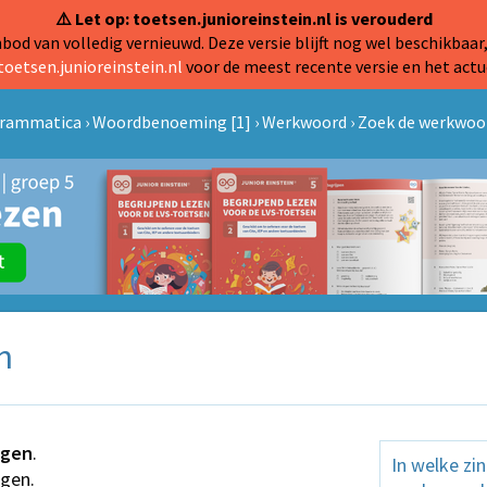
⚠️ Let op: toetsen.junioreinstein.nl is verouderd
od van volledig vernieuwd. Deze versie blijft nog wel beschikbaar,
toetsen.junioreinstein.nl
voor de meest recente versie en het actu
Grammatica
›
Woordbenoeming [1]
›
Werkwoord
›
Zoek de werkwoor
n
gen
.
In welke zi
gen.