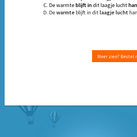
De warmte
blijft
in
dit laagje lucht
ha
De
warmte
blijft in dit
laagje
lucht
han
Meer zien? Bestel 