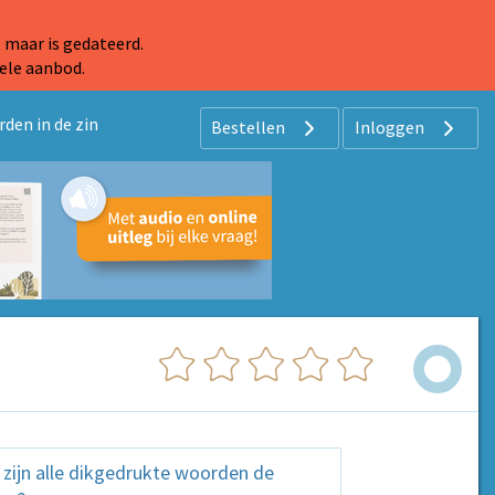
 maar is gedateerd.
ele aanbod.
den in de zin
Bestellen
Inloggen
n zijn alle dikgedrukte woorden de