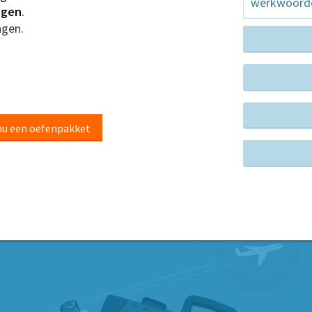
werkwoord
ngen
.
gen.
nu een oefenpakket