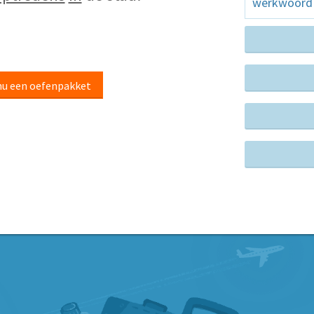
werkwoord i
nu een oefenpakket