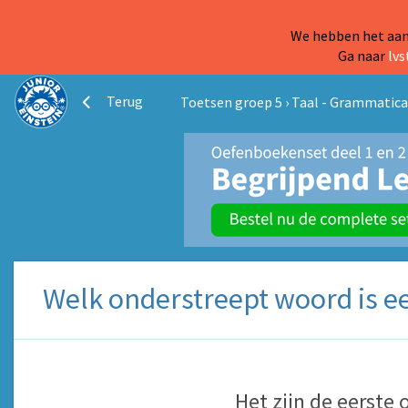
We hebben het aanb
Ga naar
lvs
Terug
Toetsen groep 5
›
Taal - Grammatica
Welk onderstreept woord is e
Het
zijn
de
eerste