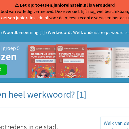
⚠️ Let op: toetsen.junioreinstein.nl is verouderd
od van volledig vernieuwd. Deze versie blijft nog wel beschikbaar,
toetsen.junioreinstein.nl
voor de meest recente versie en het actu
›
Woordbenoeming [1]
›
Werkwoord
›
Welk onderstreept woord is 
en heel werkwoord? [1]
Welk van de
optredens
in
de stad.