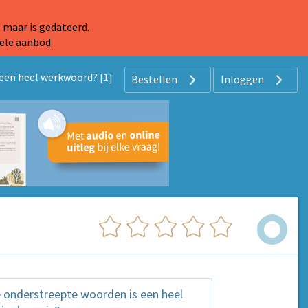
 maar is gedateerd.
ele aanbod.
een heel werkwoord? [1]
Bestellen
Inloggen
 onderstreepte woorden is een heel