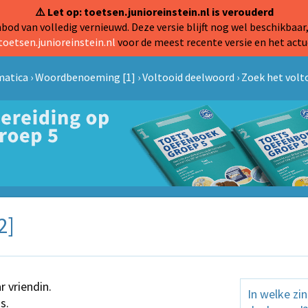
⚠️ Let op: toetsen.junioreinstein.nl is verouderd
od van volledig vernieuwd. Deze versie blijft nog wel beschikbaar,
toetsen.junioreinstein.nl
voor de meest recente versie en het actu
matica
›
Woordbenoeming [1]
›
Voltooid deelwoord
›
Zoek het volt
2]
r vriendin.
In welke zi
s.