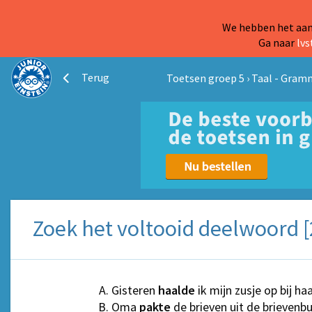
We hebben het aanb
Ga naar
lvs
Terug
Toetsen groep 5
›
Taal - Gram
Zoek het voltooid deelwoord [
Gisteren
haalde
ik mijn zusje op bij haa
Oma
pakte
de brieven uit de brievenbu