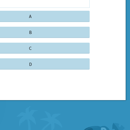
A
B
C
D