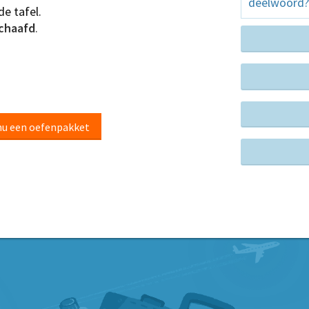
deelwoord?
e tafel.
chaafd
.
nu een oefenpakket