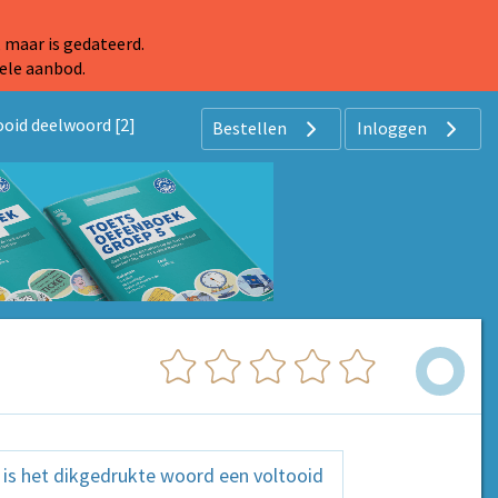
 maar is gedateerd.
ele aanbod.
ooid deelwoord [2]
Bestellen
Inloggen
n is het dikgedrukte woord een voltooid