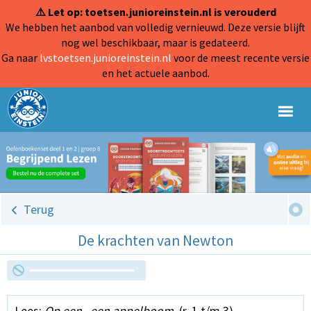
⚠️ Let op: toetsen.junioreinstein.nl is verouderd
We hebben het aanbod van volledig vernieuwd. Deze versie blijft
nog wel beschikbaar, maar is gedateerd.
Ga naar
lvstoetsen.junioreinstein.nl
voor de meest recente versie
en het actuele aanbod.
Terug
De krachten van Newton
Lees:
Op een...een appelboom.
(r. 1 t/m 3)