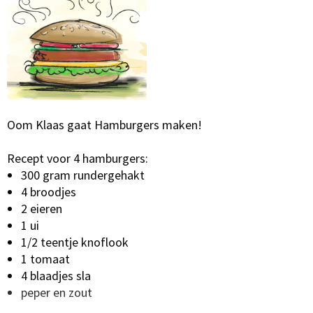
Oom Klaas gaat Hamburgers maken!
Recept voor 4 hamburgers:
300 gram rundergehakt
4 broodjes
2 eieren
1 ui
1/2 teentje knoflook
1 tomaat
4 blaadjes sla
peper en zout