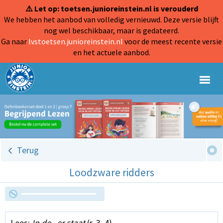
⚠️ Let op: toetsen.junioreinstein.nl is verouderd
We hebben het aanbod van volledig vernieuwd. Deze versie blijft
nog wel beschikbaar, maar is gedateerd.
Ga naar
lvstoetsen.junioreinstein.nl
voor de meest recente versie
en het actuele aanbod.
Terug
Loodzware ridders
Lees:
In de...er staat
(r. 3, 4)