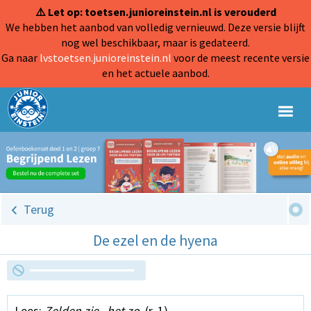
⚠️ Let op: toetsen.junioreinstein.nl is verouderd
We hebben het aanbod van volledig vernieuwd. Deze versie blijft
nog wel beschikbaar, maar is gedateerd.
Ga naar
lvstoetsen.junioreinstein.nl
voor de meest recente versie
en het actuele aanbod.
Terug
De ezel en de hyena
Lees:
Zelden zie...het zo.
(r. 1)