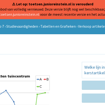
⚠️ Let op: toetsen.junioreinstein.nl is verouderd
od van volledig vernieuwd. Deze versie blijft nog wel beschikbaar,
toetsen.junioreinstein.nl
voor de meest recente versie en het actu
p 7
›
Studievaardigheden
›
Tabellen en Grafieken
›
Verkoop artikel
Welke lijn i
kerstartike