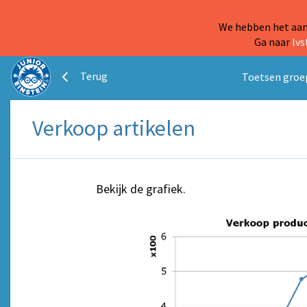
We hebben het aanb
Ga naar
lvs
Terug
Toetsen groe
Verkoop artikelen
Bekijk de grafiek.