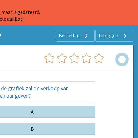
 maar is gedateerd.
ele aanbod.
en
Bestellen
Inloggen
n de grafiek zal de verkoop van
len aangeven?
A
B