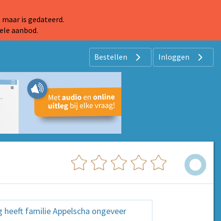
 maar is gedateerd.
ele aanbod.
Bestellen
Inloggen
 heeft familie Appelscha ongeveer