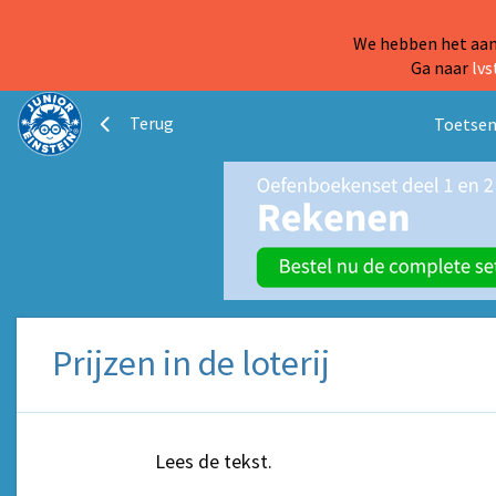
We hebben het aanb
Ga naar
lvs
Terug
Toetsen
Prijzen in de loterij
Lees de tekst.