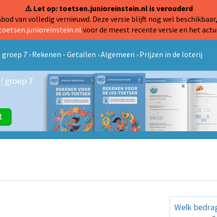
⚠️ Let op: toetsen.junioreinstein.nl is verouderd
od van volledig vernieuwd. Deze versie blijft nog wel beschikbaar,
toetsen.junioreinstein.nl
voor de meest recente versie en het actu
 groep 7
›
Rekenen - Getallen
›
Algemeen
›
Prijzen in de loterij
Welk bedrag