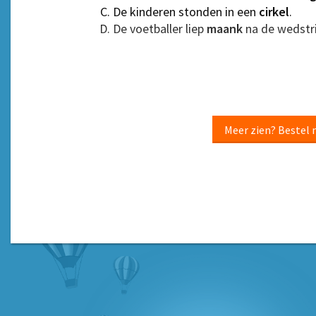
De kinderen stonden in een
cirkel
.
De voetballer liep
maank
na de wedstri
Meer zien? Bestel 