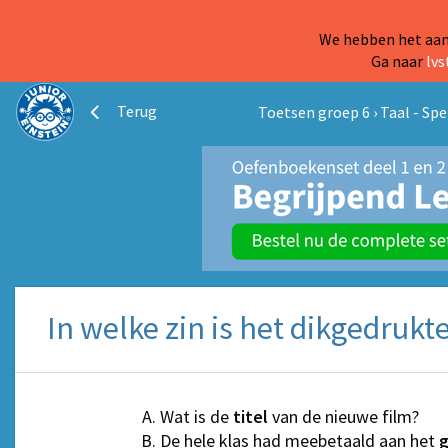
We hebben het aanb
Ga naar
lvs
Terug
Toetsen groep 6
›
Taal - Spe
In welke zin is het dikgedrukt
Wat is de
titel
van de nieuwe film?
De hele klas had meebetaald aan het
g