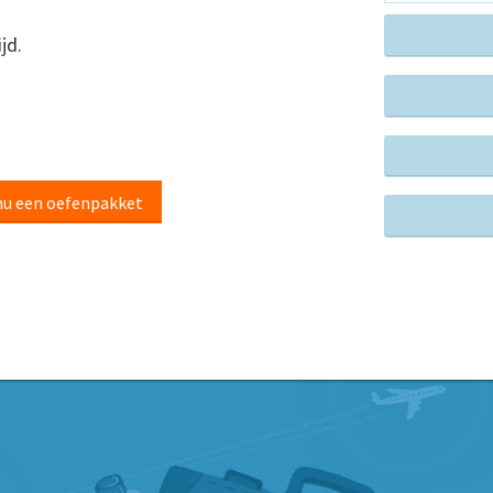
jd.
nu een oefenpakket