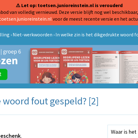
⚠️ Let op: toetsen.junioreinstein.nl is verouderd
od van volledig vernieuwd. Deze versie blijft nog wel beschikbaar,
toetsen.junioreinstein.nl
voor de meest recente versie en het actu
lling
›
Niet-werkwoorden
›
In welke zin is het dikgedrukte woord f
e woord fout gespeld? [2]
Waar is het
eschenk
.