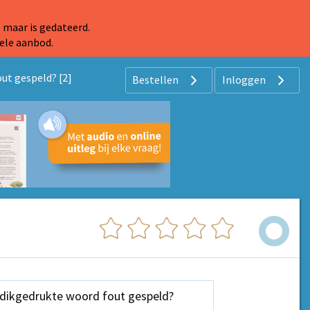
 maar is gedateerd.
ele aanbod.
out gespeld? [2]
Bestellen
Inloggen
 dikgedrukte woord fout gespeld?