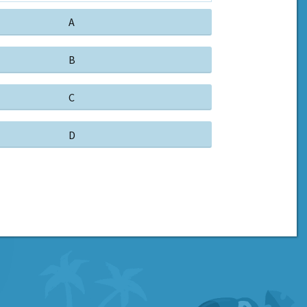
A
B
C
D