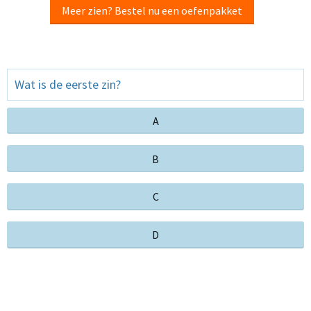
Meer zien? Bestel nu een oefenpakket
Wat is de eerste zin?
A
B
C
D