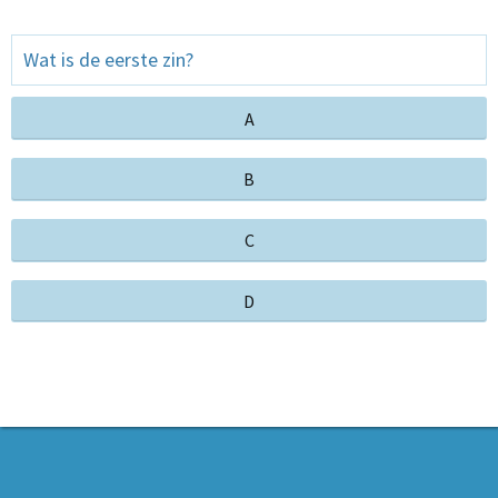
Wat is de eerste zin?
A
B
C
D