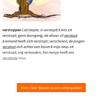
verstoppen
(
verstopte, is verstopt
)
1
iets zit
verstopt; geen doorgang;
de afvoer zit
verstopt
2
iemand heeft zich verstopt; verscholen;
de jongen
verstopt
zich achter een boom
3
mijn neus zit
verstopt; erg verkouden;
het meisje heeft een
verstopte
neus
Meer zien? Bestel nu een oefenpakket