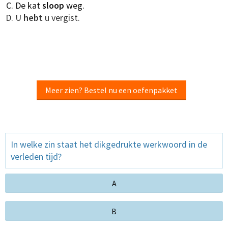
De kat
sloop
weg.
U
hebt
u vergist.
Meer zien? Bestel nu een oefenpakket
In welke zin staat het dikgedrukte werkwoord in de
verleden tijd?
A
B