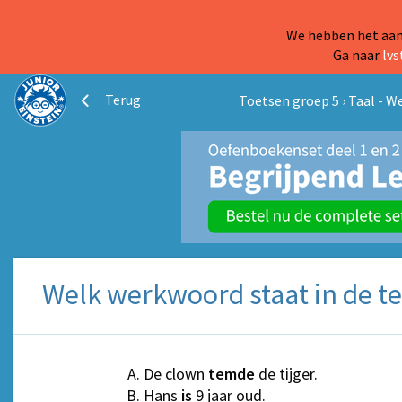
We hebben het aanb
Ga naar
lvs
Terug
Toetsen groep 5
›
Taal - 
Welk werkwoord staat in de te
De clown
temde
de tijger.
Hans
is
9 jaar oud.