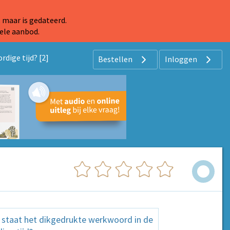
 maar is gedateerd.
ele aanbod.
dige tijd? [2]
Bestellen
Inloggen
n staat het dikgedrukte werkwoord in de