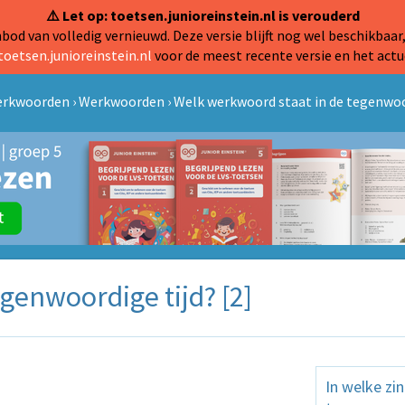
⚠️ Let op: toetsen.junioreinstein.nl is verouderd
od van volledig vernieuwd. Deze versie blijft nog wel beschikbaar,
toetsen.junioreinstein.nl
voor de meest recente versie en het actu
Werkwoorden
›
Werkwoorden
›
Welk werkwoord staat in de tegenwoor
genwoordige tijd? [2]
In welke zi