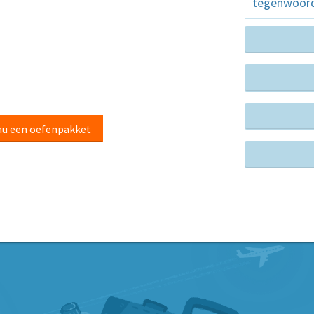
tegenwoordi
nu een oefenpakket