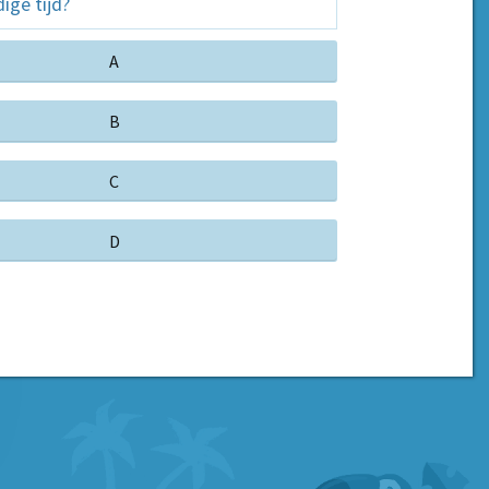
ge tijd?
A
B
C
D