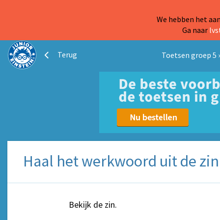
We hebben het aanb
Ga naar
lvs
Terug
Toetsen groep 5
Haal het werkwoord uit de zin 
Bekijk de zin.