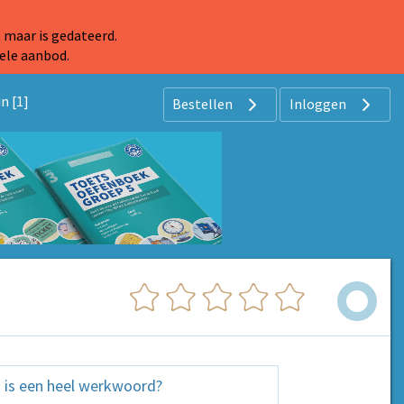
 maar is gedateerd.
ele aanbod.
n [1]
Bestellen
Inloggen
 is een heel werkwoord?