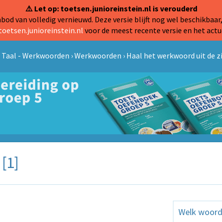
⚠️ Let op: toetsen.junioreinstein.nl is verouderd
od van volledig vernieuwd. Deze versie blijft nog wel beschikbaar,
toetsen.junioreinstein.nl
voor de meest recente versie en het actu
›
Taal - Werkwoorden
›
Werkwoorden
›
Haal het werkwoord uit de zi
[1]
Welk woord