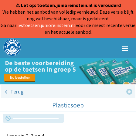
⚠️ Let op: toetsen.junioreinstein.nl is verouderd
We hebben het aanbod van volledig vernieuwd. Deze versie blijft
nog wel beschikbaar, maar is gedateerd.
Ga naar
lvstoetsen.junioreinstein.nl
voor de meest recente versie
en het actuele aanbod.
Terug
Plasticsoep
Lees zin 2, 3 en 4.