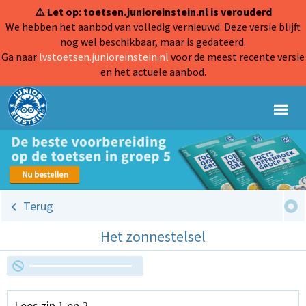
⚠️ Let op: toetsen.junioreinstein.nl is verouderd
We hebben het aanbod van volledig vernieuwd. Deze versie blijft
nog wel beschikbaar, maar is gedateerd.
Ga naar
lvstoetsen.junioreinstein.nl
voor de meest recente versie
en het actuele aanbod.
Terug
Het zonnestelsel
Lees zin 1 en 2.