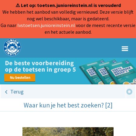
⚠️ Let op: toetsen.junioreinstein.nl is verouderd
We hebben het aanbod van volledig vernieuwd. Deze versie blijft
nog wel beschikbaar, maar is gedateerd.
Ga naar
lvstoetsen.junioreinstein.nl
voor de meest recente versie
en het actuele aanbod.
Terug
Waar kun je het best zoeken? [2]