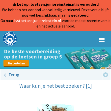
⚠️ Let op: toetsen.junioreinstein.nl is verouderd
We hebben het aanbod van volledig vernieuwd. Deze versie blijft
nog wel beschikbaar, maar is gedateerd.
Ga naar
lvstoetsen.junioreinstein.nl
voor de meest recente versie
en het actuele aanbod.
Terug
Waar kun je het best zoeken? [1]