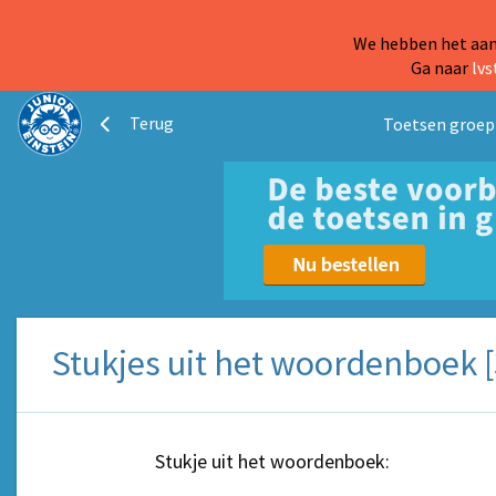
We hebben het aanb
Ga naar
lvs
Terug
Toetsen groep
Stukjes uit het woordenboek [
Stukje uit het woordenboek: