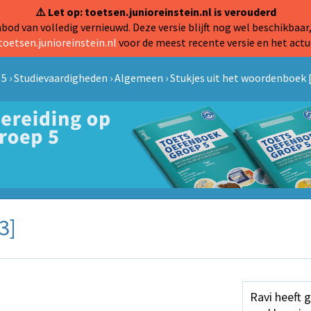
⚠️ Let op: toetsen.junioreinstein.nl is verouderd
od van volledig vernieuwd. Deze versie blijft nog wel beschikbaar,
toetsen.junioreinstein.nl
voor de meest recente versie en het actu
 5
›
Studievaardigheden
›
Algemeen
›
Stukjes uit het woordenboek 
3]
Ravi heeft g