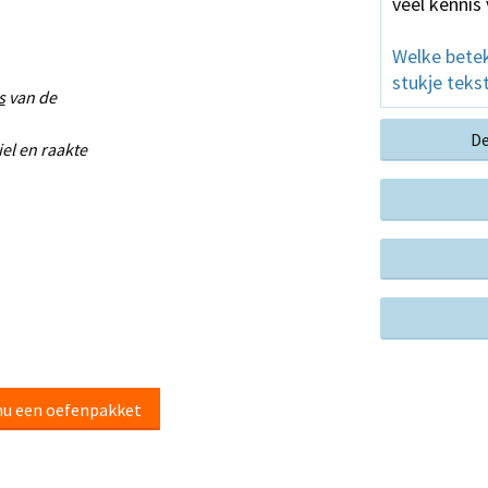
veel kennis
Welke bete
stukje teks
s
van de
De
el en raakte
nu een oefenpakket