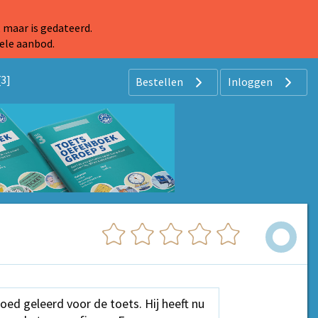
 maar is gedateerd.
ele aanbod.
[3]
Bestellen
Inloggen
oed geleerd voor de toets. Hij heeft nu