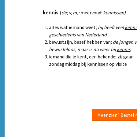
kennis
(
de; v, m);
meervoud:
kennissen)
alles wat iemand weet;
hij heeft veel
kenni
geschiedenis van Nederland
bewustzijn, besef hebben van;
de jongen vi
bewusteloos, maar is nu weer bij
kennis
iemand die je kent, een bekende; zij gaan
zondagmiddag bij
kennissen
op visite
Meer zien? Bestel 