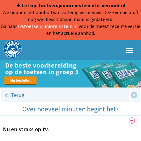
⚠️ Let op: toetsen.junioreinstein.nl is verouderd
We hebben het aanbod van volledig vernieuwd. Deze versie blijft
nog wel beschikbaar, maar is gedateerd.
Ga naar
lvstoetsen.junioreinstein.nl
voor de meest recente versie
en het actuele aanbod.
Terug
Over hoeveel minuten begint het?
Nu en straks op tv.