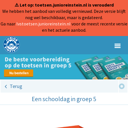
⚠️ Let op: toetsen.junioreinstein.nl is verouderd
We hebben het aanbod van volledig vernieuwd. Deze versie blijft
nog wel beschikbaar, maar is gedateerd.
Ga naar
lvstoetsen.junioreinstein.nl
voor de meest recente versie
en het actuele aanbod.
Terug
Een schooldag in groep 5