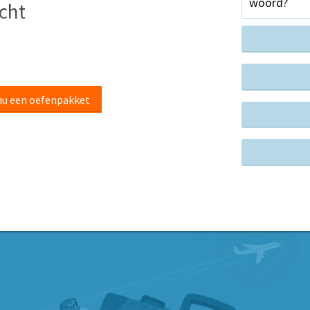
woord?
cht
nu een oefenpakket