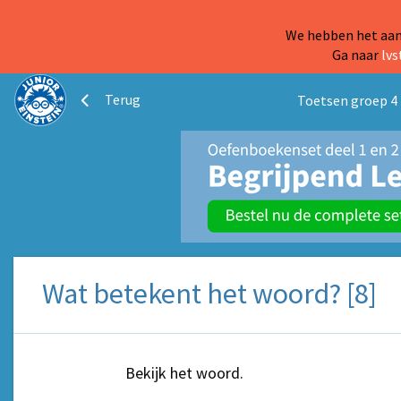
We hebben het aanb
Ga naar
lvs
Terug
Toetsen groep 4
Wat betekent het woord? [8]
Bekijk het woord.