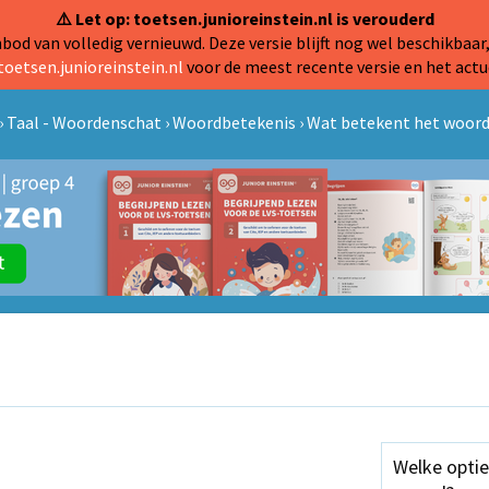
⚠️ Let op: toetsen.junioreinstein.nl is verouderd
od van volledig vernieuwd. Deze versie blijft nog wel beschikbaar,
toetsen.junioreinstein.nl
voor de meest recente versie en het actu
›
Taal - Woordenschat
›
Woordbetekenis
›
Wat betekent het woord
Welke optie