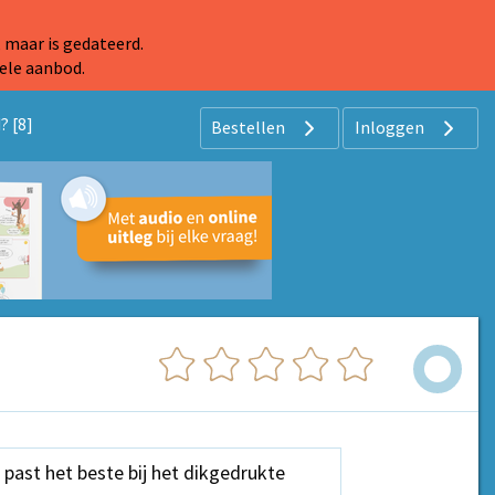
 maar is gedateerd.
ele aanbod.
? [8]
Bestellen
Inloggen
 past het beste bij het dikgedrukte