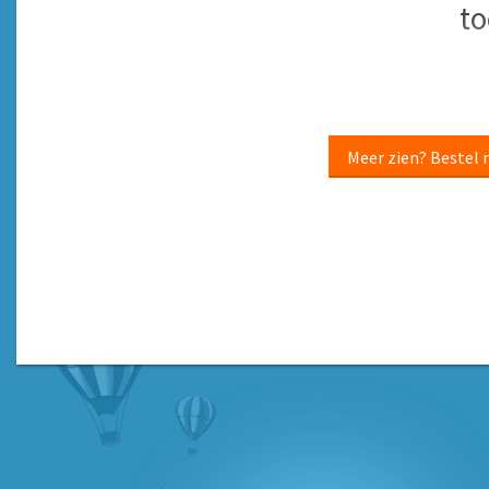
to
Meer zien? Bestel 