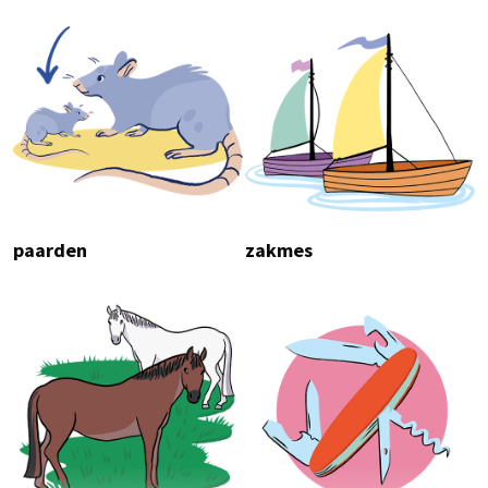
paarden
zakmes